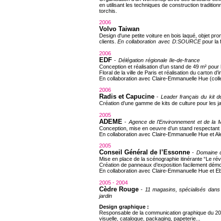
en utilisant les techniques de construction traditi
torchis.
2006
Volvo Taiwan
Design d'une petite voiture en bois laqué, objet pro
clients.
En collaboration avec D:SOURCE
pour la 
2006
EDF
- Délégation régionale Ile-de-france
Conception et réalisation d’un stand de 49 m² pour 
Floral de la ville de Paris et réalisation du carton d’in
En collaboration avec Claire-Emmanuelle Hue (colle
2006
Radis et Capucine
- Leader français du kit d
Création d’une gamme de kits de culture pour les jar
2005
ADEME
- Agence de l'Environnement et de la Ma
Conception, mise en oeuvre d’un stand respectant l
En collaboration avec Claire-Emmanuelle Hue et Alex
2005
Conseil Général de l’Essonne
- Domaine d
Mise en place de la scénographie itinérante “Le réve
Création de panneaux d’exposition facilement démo
En collaboration avec
Claire-Emmanuelle
Hue et Eb
2005 - 2004
Cèdre Rouge
- 11 magasins, spécialisés dans
jardin
Design graphique
:
Responsable de la communication graphique du 20e
visuelle, catalogue, packaging, papeterie...