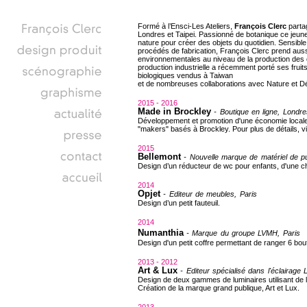
Formé à l’Ensci-Les Ateliers,
François Clerc
partag
Londres et Taipei. Passionné de botanique ce jeune
nature pour créer des objets du quotidien. Sensible
procédés de fabrication, François Clerc prend au
environnementales au niveau de la production des ob
production industrielle a récemment porté ses frui
biologiques vendus à Taiwan
et de nombreuses collaborations avec Nature et D
2015 - 2016
Made in Brockley
- Boutique en ligne, Londre
Développement et promotion d'une économie locale
"makers" basés à Brockley. Pour plus de détails, vi
2015
Bellemont
- Nouvelle marque de matériel de pu
Design d’un réducteur de wc pour enfants, d'une ch
2014
Opjet
- Editeur de meubles, Paris
Design d’un petit fauteuil.
2014
Numanthia
- Marque du groupe LVMH, Paris
Design d'un petit coffre permettant de ranger 6 bout
2013 - 2012
Art & Lux
-
Editeur spécialisé dans l'éclairage 
Design de deux gammes de luminaires utilisant de l
Création de la marque grand publique, Art et Lux.