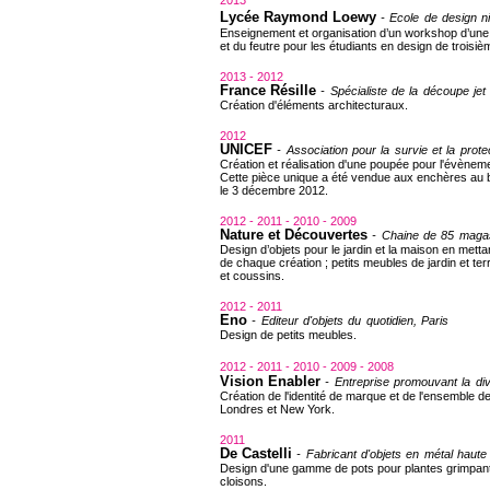
2013
Lycée Raymond Loewy
- Ecole de design 
Enseignement et organisation d’un workshop d’une 
et du feutre pour les étudiants en design de troisi
2013 - 2012
France Résille
-
Spécialiste de la découpe jet
Création d'éléments architecturaux.
2012
UNICEF
-
Association pour la survie et la pro
Création et réalisation d'une poupée pour l'évène
Cette pièce unique a été vendue aux enchères au 
le 3 décembre 2012.
2012 - 2011 - 2010 - 2009
Nature et Découvertes
- Chaine de 85 magas
Design d’objets pour le jardin et la maison en metta
de chaque création ; petits meubles de jardin et ter
et coussins.
2012 - 2011
Eno
-
Editeur d'objets du quotidien, Paris
Design de petits meubles.
2012 - 2011 - 2010 - 2009 - 2008
Vision Enabler
- Entreprise promouvant la div
Création de l'identité de marque et de l'ensemble 
Londres et New York.
2011
De Castelli
-
Fabricant d'objets en métal haute
Design d'une gamme de pots pour plantes grimpant
cloisons.