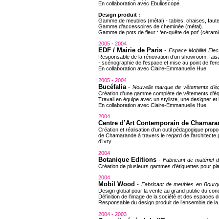
En collaboration avec Ebulioscope.
Design produit
:
Gamme de meubles (métal) - tables, chaises, fauteuil
Gamme d’accessoires de cheminée (métal).
Gamme de pots de fleur : ‘en-quête de pot’ (cérami
2005 - 2004
EDF / Mairie de Paris
- Espace Mobilité Elec
Responsable de la rénovation d’un showroom, faisa
- scénographie de l’espace et mise au point de l’
En collaboration avec
Claire-Emmanuelle
Hue.
2005 - 2004
Bucéfalia
- Nouvelle marque de vêtements d’équ
Création d’une gamme complète de vêtements d’éq
Travail en équipe avec un styliste, une designer et
En collaboration avec
Claire-Emmanuelle
Hue.
2004
Centre d’Art Contemporain de Chamara
Création et réalisation d’un outil pédagogique prop
de Chamarande à travers le regard de l’architecte 
d’Ivry.
2004
Botanique Editions
- Fabricant de matériel d
Création de plusieurs gammes d’étiquettes pour plan
2004
Mobil Wood
- Fabricant de meubles en Bourg
Design global pour la vente au grand public du co
Définition de l’image de la société et des espaces d
Responsable du design produit de l’ensemble de la
2004 - 2003