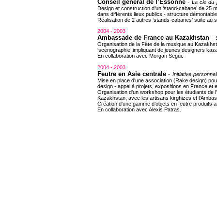
Conseil général de l’Essonne
- La clé du j
Design et construction d’un ‘stand-cabane’ de 25 m
dans différents lieux publics - structure démontable
Réalisation de 2 autres ‘stands-cabanes’ suite au s
2004 - 2003
Ambassade de France au Kazakhstan
- S
Organisation de la Fête de la musique au Kazakhst
‘scénographie’ impliquant de jeunes designers kaz
En collaboration avec Morgan Segui.
2004 - 2003
Feutre en Asie centrale
- Initiative personnel
Mise en place d'une association (Rake design) pour 
design - appel à projets, expositions en France et e
Organisation d'un workshop pour les étudiants de l
Kazakhstan, avec les artisans kirghizes et l‘Amba
Création d'une gamme d’objets en feutre produits a
En collaboration avec Alexis Patras.