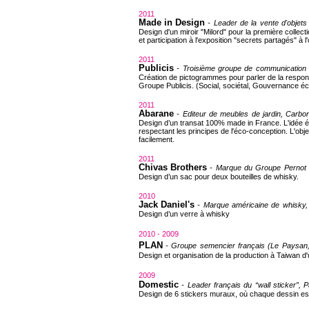
2011
Made in Design
-
Leader de la vente d'objets
Design d'un miroir "Milord" pour la première collect
et participation à l'exposition "secrets partagés" à
2011
Publicis
- Troisième groupe de communication
Création de pictogrammes pour parler de la respons
Groupe Publicis. (Social, sociétal, Gouvernance 
2011
Abarane
- Editeur de meubles de jardin, Carbo
Design d’un transat 100% made in France. L'idée é
respectant les principes de l'éco-conception. L'objet
facilement.
2011
Chivas Brothers
-
Marque du Groupe Pernot R
Design d’un sac pour deux bouteilles de whisky.
2010
Jack Daniel's
- Marque américaine de whisky
Design d’un verre à whisky
2010 - 2009
PLAN
-
Groupe semencier français (Le Paysan, C
Design et organisation de la production à Taiwan d'u
2009
Domestic
- Leader français du “wall sticker”, P
Design de 6 stickers muraux, où chaque dessin est