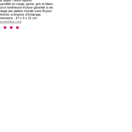
is laqué / hêtre naturel
sponible en rouge, jaune, gris et blanc.
urce lumineuse incluse garantie à vie.
lotage par platine murale sans fil pour
fférents scénarios d’éclairage.
mensions : 47 x 4 x 21 cm
w.artetlux.com