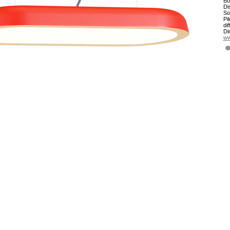
Bo
Di
So
Pi
di
Di
ww